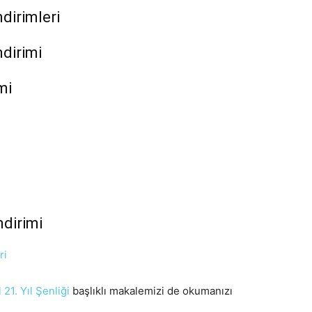
mi
ndirimi
l 21. Yıl Şenliği
başlıklı makalemizi de okumanızı