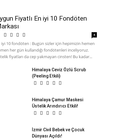
ygun Fiyatlı En iyi 10 Fondöten
arkası
4
 iyi 10 fondöten : Bugün sizler için hepimizin hemen
men her gün kullandığı fondötenleri inceliyoruz.
telik fiyatları da cep yakmayan cinsten! Bu kadar...
Himalaya Ceviz Özlü Scrub
(Peeling Etkili)
Himalaya Çamur Maskesi
Üstelik Arındırıcı Etkili!
İzmir Civil Bebek ve Çocuk
Dünyası Açıldı!