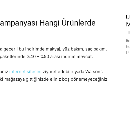
U
 Kampanyası Hangi Ürünlerde
M
En
he
geçerli bu indirimde makyaj, yüz bakım, saç bakım,
Üs
 paketlerinde %40 – %50 arası indirim mevcut.
sanız
internet sitesini
ziyaret edebilir yada Watsons
 ki mağazaya gittiğinizde eliniz boş dönemeyeceğiniz