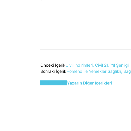
Önceki İçerik
Civil indirimleri, Civil 21. Yıl Şenliği
Sonraki İçerik
Homend ile Yemekler Sağlıklı, Sağl
İlgili Haberler
Yazarın Diğer İçerikleri