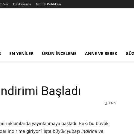
am Ver
Hakkımızda
Gizlilik Politikası
R
EN YENILER
ÜRÜN İNCELEME
ANNE VE BEBEK
GÜZ
ndirimi Başladı
1378
imi
reklamlarda yayınlanmaya başladı. Peki bu büyük
dar indirime giriyor? İşte
büyük yılbaşı indirimi
ve