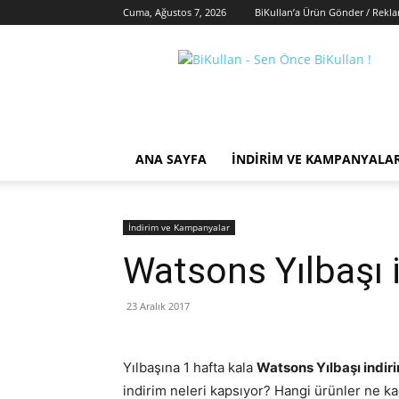
Cuma, Ağustos 7, 2026
BiKullan’a Ürün Gönder / Rekl
BiKullan
ANA SAYFA
İNDIRIM VE KAMPANYALA
İndirim ve Kampanyalar
Watsons Yılbaşı i
23 Aralık 2017
Yılbaşına 1 hafta kala
Watsons Yılbaşı indir
indirim neleri kapsıyor? Hangi ürünler ne ka