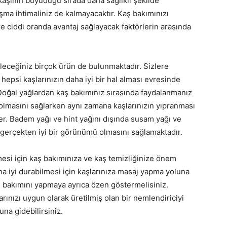
aşının büyüdüğü sırada daha sağlıklı şekilde
şma ihtimaliniz de kalmayacaktır. Kaş bakımınızı
re ciddi oranda avantaj sağlayacak faktörlerin arasında
leceğiniz birçok ürün de bulunmaktadır. Sizlere
epsi kaşlarınızın daha iyi bir hal alması evresinde
 Doğal yağlardan kaş bakımınız sırasında faydalanmanız
olmasını sağlarken aynı zamana kaşlarınızın yıpranması
r. Badem yağı ve hint yağını dışında susam yağı ve
n gerçekten iyi bir görünümü olmasını sağlamaktadır.
mesi için kaş bakımınıza ve kaş temizliğinize önem
ha iyi durabilmesi için kaşlarınıza masaj yapma yoluna
in bakımını yapmaya ayrıca özen göstermelisiniz.
rınızı uygun olarak üretilmiş olan bir nemlendiriciyi
na gidebilirsiniz.