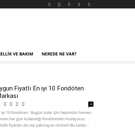
ELLIK VE BAKIM
NEREDE NE VAR?
ygun Fiyatlı En iyi 10 Fondöten
arkası
4
 iyi 10 fondöten : Bugün sizler için hepimizin hemen
men her gün kullandığı fondötenleri inceliyoruz.
telik fiyatları da cep yakmayan cinsten! Bu kadar...