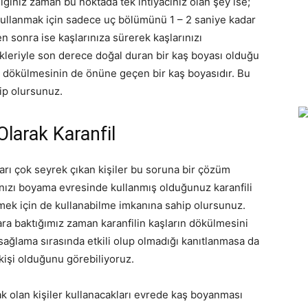
ğiniz zaman bu noktada tek ihtiyacınız olan şey ise;
 kullanmak için sadece uç bölümünü 1 – 2 saniye kadar
 sonra ise kaşlarınıza sürerek kaşlarınızı
likleriyle son derece doğal duran bir kaş boyası olduğu
k dökülmesinin de önüne geçen bir kaş boyasıdır. Bu
ip olursunuz.
larak Karanfil
rı çok seyrek çıkan kişiler bu soruna bir çözüm
ınızı boyama evresinde kullanmış olduğunuz karanfili
mek için de kullanabilme imkanına sahip olursunuz.
ara baktığımız zaman karanfilin kaşların dökülmesini
ağlama sırasında etkili olup olmadığı kanıtlanmasa da
 kişi olduğunu görebiliyoruz.
ak olan kişiler kullanacakları evrede kaş boyanması