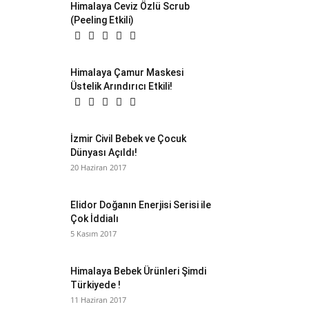
Himalaya Ceviz Özlü Scrub
(Peeling Etkili)
Himalaya Çamur Maskesi
Üstelik Arındırıcı Etkili!
İzmir Civil Bebek ve Çocuk
Dünyası Açıldı!
20 Haziran 2017
Elidor Doğanın Enerjisi Serisi ile
Çok İddialı
5 Kasım 2017
Himalaya Bebek Ürünleri Şimdi
Türkiyede !
11 Haziran 2017