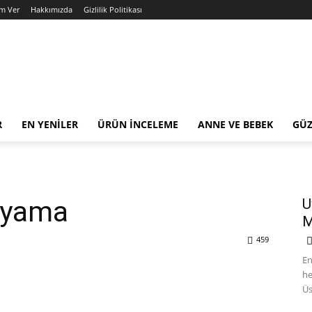
am Ver
Hakkımızda
Gizlilik Politikası
R
EN YENILER
ÜRÜN İNCELEME
ANNE VE BEBEK
GÜZ
Boyama
U
M
459
En
he
Üs