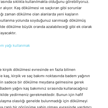
rasında sıklıkla kullanılmakta olduğunu görebiliyoruz.
yer alıyor. Kaş dökülmesi ve saçkıran gibi sorunlar
ığı zaman dökülme olan alanlarda yeni kaşların
k kullanma yolunda soyduğunuz sarımsağı dökülmüş
kilde dökülme büyük oranda azalabileceği gibi ek olarak
ayacaktır.
 kirpik dökülmesi evresinde en fazla bilinen
le kaş, kirpik ve saç bakımı noktasında badem yağının
n için sadece bir dökülme meydana gelmesine gerek
. Badem yağını kaş bakımınız sırasında kullanacağınız
ekilde yedirmeniz gerekmektedir. Bunun için hafif
ulaşma olasılığı genelde bulunmadığı için dökülmeyi
aha canlı bir görünüme sahip olması evresinde yardımcı