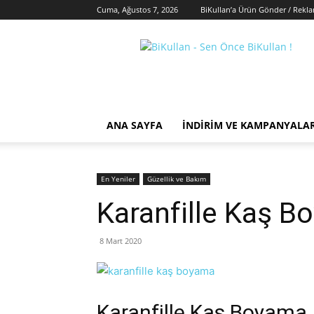
Cuma, Ağustos 7, 2026
BiKullan’a Ürün Gönder / Rekl
BiKullan
ANA SAYFA
İNDIRIM VE KAMPANYALA
En Yeniler
Güzellik ve Bakım
Karanfille Kaş 
8 Mart 2020
Karanfille Kaş Boyama