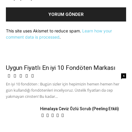
This site uses Akismet to reduce spam.
Learn how your
comment data is processed
.
Uygun Fiyatlı En iyi 10 Fondöten Markası
4
En iyi 10 fondöten : Bugün sizler için hepimizin hemen hemen her
gün kullandığı fondötenleri inceliyoruz. Üstelik fiyatları da cep
yakmayan cinsten! Bu kadar...
Himalaya Ceviz Özlü Scrub (Peeling Etkili)