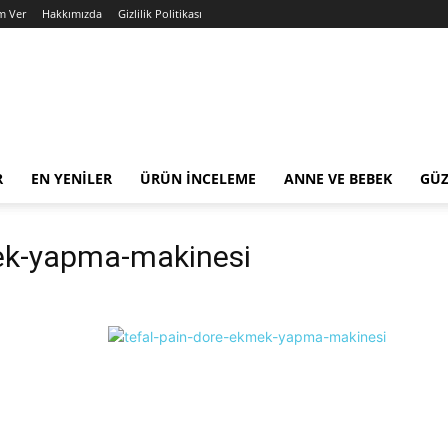
m Ver
Hakkımızda
Gizlilik Politikası
R
EN YENILER
ÜRÜN İNCELEME
ANNE VE BEBEK
GÜZ
mek-yapma-makinesi