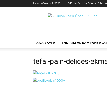
Pazar, Ağustos 2, 2026
BiKullan’a Ürün Gönder / Rekla
BiKullan
ANA SAYFA
İNDIRIM VE KAMPANYALA
tefal-pain-delices-ek