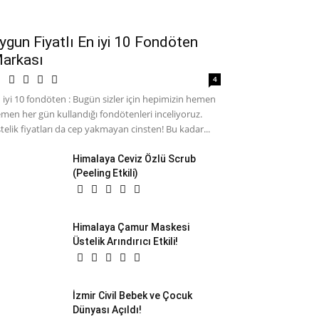
ygun Fiyatlı En iyi 10 Fondöten
arkası
4
 iyi 10 fondöten : Bugün sizler için hepimizin hemen
men her gün kullandığı fondötenleri inceliyoruz.
telik fiyatları da cep yakmayan cinsten! Bu kadar...
Himalaya Ceviz Özlü Scrub
(Peeling Etkili)
Himalaya Çamur Maskesi
Üstelik Arındırıcı Etkili!
İzmir Civil Bebek ve Çocuk
Dünyası Açıldı!