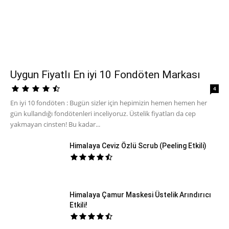
Uygun Fiyatlı En iyi 10 Fondöten Markası
4
En iyi 10 fondöten : Bugün sizler için hepimizin hemen hemen her
gün kullandığı fondötenleri inceliyoruz. Üstelik fiyatları da cep
yakmayan cinsten! Bu kadar...
Himalaya Ceviz Özlü Scrub (Peeling Etkili)
Himalaya Çamur Maskesi Üstelik Arındırıcı
Etkili!