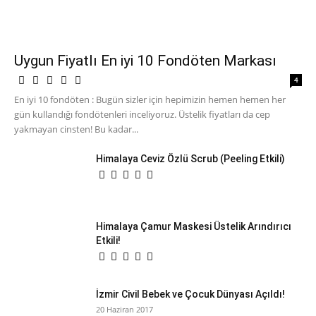
Uygun Fiyatlı En iyi 10 Fondöten Markası
4
En iyi 10 fondöten : Bugün sizler için hepimizin hemen hemen her
gün kullandığı fondötenleri inceliyoruz. Üstelik fiyatları da cep
yakmayan cinsten! Bu kadar...
Himalaya Ceviz Özlü Scrub (Peeling Etkili)
Himalaya Çamur Maskesi Üstelik Arındırıcı
Etkili!
İzmir Civil Bebek ve Çocuk Dünyası Açıldı!
20 Haziran 2017