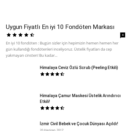
Uygun Fiyatlı En iyi 10 Fondöten Markası
4
En iyi 10 fondöten : Bugün sizler için hepimizin hemen hemen her
gün kullandığı fondötenleri inceliyoruz. Üstelik fiyatları da cep
yakmayan cinsten! Bu kadar...
Himalaya Ceviz Özlü Scrub (Peeling Etkili)
Himalaya Çamur Maskesi Üstelik Arındırıcı
Etkili!
İzmir Civil Bebek ve Çocuk Dünyası Açıldı!
20 Haziran 2017