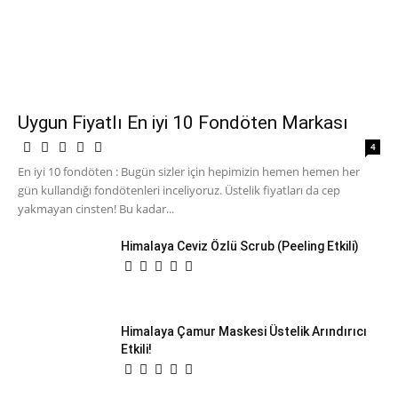
Uygun Fiyatlı En iyi 10 Fondöten Markası
4
En iyi 10 fondöten : Bugün sizler için hepimizin hemen hemen her
gün kullandığı fondötenleri inceliyoruz. Üstelik fiyatları da cep
yakmayan cinsten! Bu kadar...
Himalaya Ceviz Özlü Scrub (Peeling Etkili)
Himalaya Çamur Maskesi Üstelik Arındırıcı
Etkili!