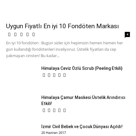
Uygun Fiyatlı En iyi 10 Fondöten Markası
4
En iyi 10 fondöten : Bugün sizler için hepimizin hemen hemen her
gün kullandığı fondötenleri inceliyoruz. Üstelik fiyatları da cep
yakmayan cinsten! Bu kadar...
Himalaya Ceviz Özlü Scrub (Peeling Etkili)
Himalaya Çamur Maskesi Üstelik Arındırıcı
Etkili!
İzmir Civil Bebek ve Çocuk Dünyası Açıldı!
20 Haziran 2017