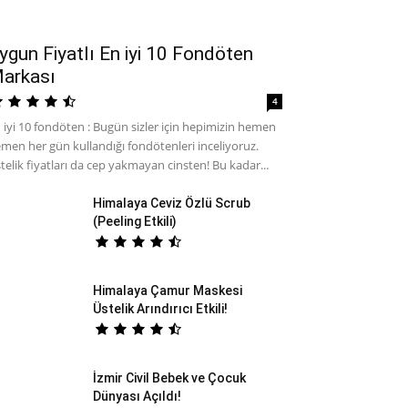
ygun Fiyatlı En iyi 10 Fondöten
arkası
4
 iyi 10 fondöten : Bugün sizler için hepimizin hemen
men her gün kullandığı fondötenleri inceliyoruz.
telik fiyatları da cep yakmayan cinsten! Bu kadar...
Himalaya Ceviz Özlü Scrub
(Peeling Etkili)
Himalaya Çamur Maskesi
Üstelik Arındırıcı Etkili!
İzmir Civil Bebek ve Çocuk
Dünyası Açıldı!