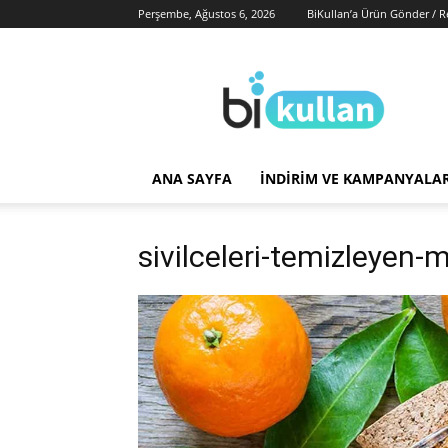
Perşembe, Ağustos 6, 2026
BiKullan’a Ürün Gönder / 
BiKullan
ANA SAYFA
İNDIRIM VE KAMPANYALA
sivilceleri-temizleyen