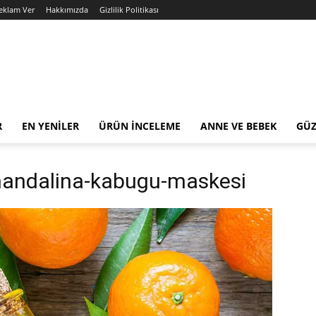
Reklam Ver
Hakkımızda
Gizlilik Politikası
R
EN YENILER
ÜRÜN İNCELEME
ANNE VE BEBEK
GÜZ
-mandalina-kabugu-maskesi