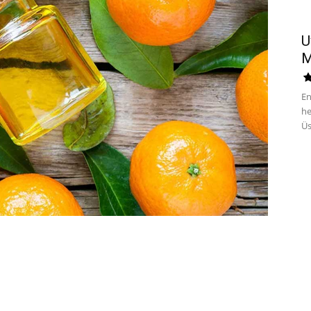
U
M
En
he
Üs