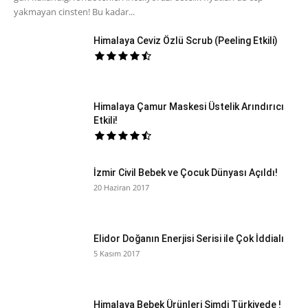
yakmayan cinsten! Bu kadar...
Himalaya Ceviz Özlü Scrub (Peeling Etkili)
Himalaya Çamur Maskesi Üstelik Arındırıcı
Etkili!
İzmir Civil Bebek ve Çocuk Dünyası Açıldı!
20 Haziran 2017
Elidor Doğanın Enerjisi Serisi ile Çok İddialı
5 Kasım 2017
Himalaya Bebek Ürünleri Şimdi Türkiyede !