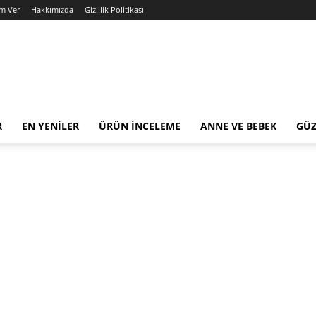
am Ver
Hakkımızda
Gizlilik Politikası
R
EN YENILER
ÜRÜN İNCELEME
ANNE VE BEBEK
GÜZ