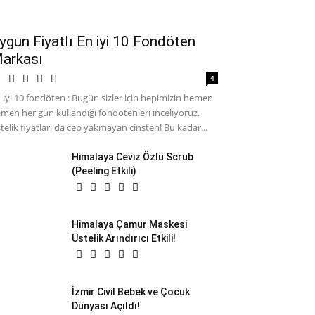
ygun Fiyatlı En iyi 10 Fondöten
arkası
4
 iyi 10 fondöten : Bugün sizler için hepimizin hemen
men her gün kullandığı fondötenleri inceliyoruz.
telik fiyatları da cep yakmayan cinsten! Bu kadar...
Himalaya Ceviz Özlü Scrub
(Peeling Etkili)
Himalaya Çamur Maskesi
Üstelik Arındırıcı Etkili!
İzmir Civil Bebek ve Çocuk
Dünyası Açıldı!