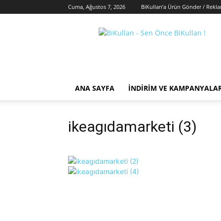
Cuma, Ağustos 7, 2026
BiKullan’a Ürün Gönder / Rekl
BiKullan
ANA SAYFA
İNDIRIM VE KAMPANYALA
ikeagıdamarketi (3)