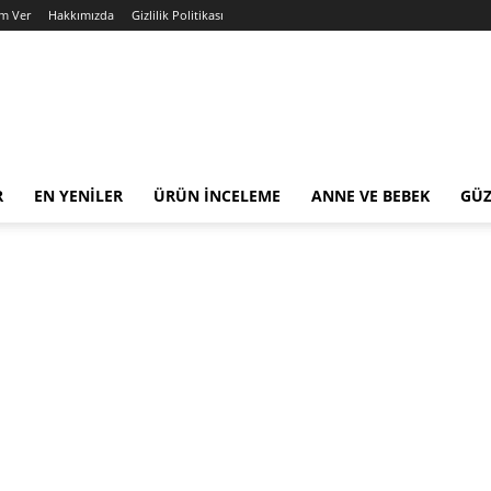
am Ver
Hakkımızda
Gizlilik Politikası
R
EN YENILER
ÜRÜN İNCELEME
ANNE VE BEBEK
GÜZ