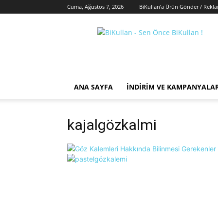
Cuma, Ağustos 7, 2026
BiKullan’a Ürün Gönder / Rekl
BiKullan
ANA SAYFA
İNDIRIM VE KAMPANYALA
kajalgözkalmi