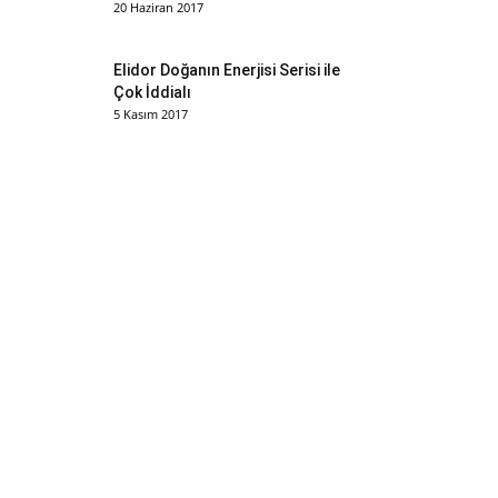
20 Haziran 2017
Elidor Doğanın Enerjisi Serisi ile
Çok İddialı
5 Kasım 2017
Himalaya Bebek Ürünleri Şimdi
Türkiyede !
11 Haziran 2017
ISANA Saç Bakım Ürünleri ile
Saçlarınızı Kışa Hazırlayın
19 Ekim 2017