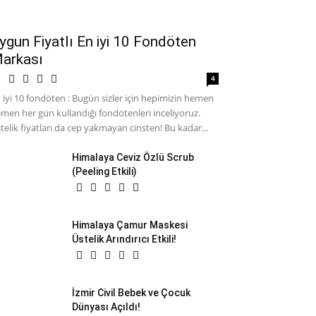
ygun Fiyatlı En iyi 10 Fondöten
arkası
4
 iyi 10 fondöten : Bugün sizler için hepimizin hemen
men her gün kullandığı fondötenleri inceliyoruz.
telik fiyatları da cep yakmayan cinsten! Bu kadar...
Himalaya Ceviz Özlü Scrub
(Peeling Etkili)
Himalaya Çamur Maskesi
Üstelik Arındırıcı Etkili!
İzmir Civil Bebek ve Çocuk
Dünyası Açıldı!