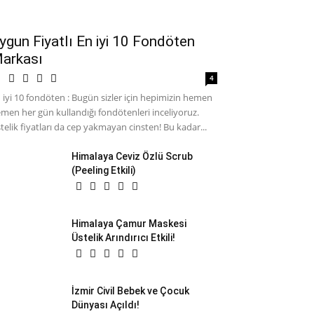
ygun Fiyatlı En iyi 10 Fondöten
arkası
4
 iyi 10 fondöten : Bugün sizler için hepimizin hemen
men her gün kullandığı fondötenleri inceliyoruz.
telik fiyatları da cep yakmayan cinsten! Bu kadar...
Himalaya Ceviz Özlü Scrub
(Peeling Etkili)
Himalaya Çamur Maskesi
Üstelik Arındırıcı Etkili!
İzmir Civil Bebek ve Çocuk
Dünyası Açıldı!