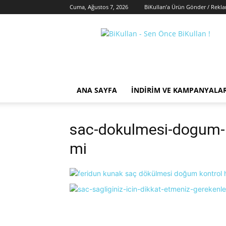
Cuma, Ağustos 7, 2026
BiKullan’a Ürün Gönder / Rekl
BiKullan
ANA SAYFA
İNDIRIM VE KAMPANYALA
sac-dokulmesi-dogum-ko
mi