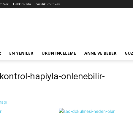
am Ver
Hakkımızda
Gizlilik Politikası
R
EN YENILER
ÜRÜN İNCELEME
ANNE VE BEBEK
GÜZ
ntrol-hapiyla-onlenebilir-