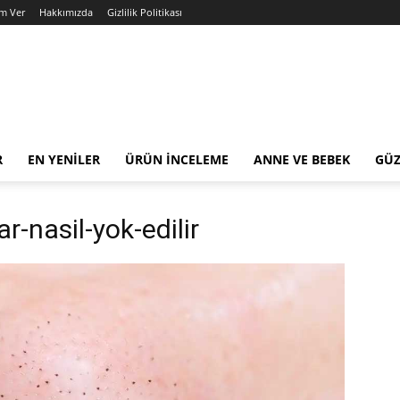
am Ver
Hakkımızda
Gizlilik Politikası
R
EN YENILER
ÜRÜN İNCELEME
ANNE VE BEBEK
GÜZ
r-nasil-yok-edilir