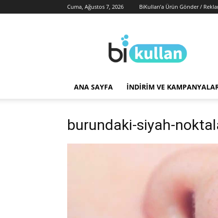
Cuma, Ağustos 7, 2026
BiKullan’a Ürün Gönder / Rekl
BiKullan
ANA SAYFA
İNDIRIM VE KAMPANYALA
burundaki-siyah-noktala