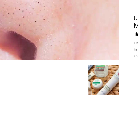
U
M
En
he
Üs