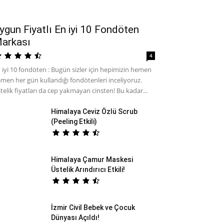
ygun Fiyatlı En iyi 10 Fondöten
arkası
4
 iyi 10 fondöten : Bugün sizler için hepimizin hemen
men her gün kullandığı fondötenleri inceliyoruz.
telik fiyatları da cep yakmayan cinsten! Bu kadar...
Himalaya Ceviz Özlü Scrub
(Peeling Etkili)
Himalaya Çamur Maskesi
Üstelik Arındırıcı Etkili!
İzmir Civil Bebek ve Çocuk
Dünyası Açıldı!