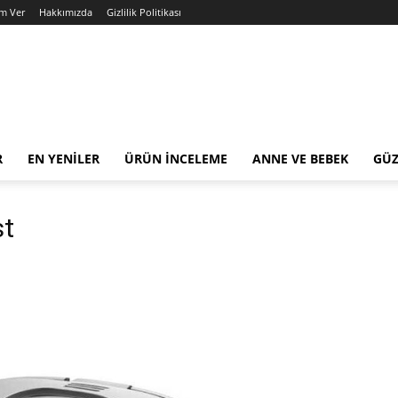
am Ver
Hakkımızda
Gizlilik Politikası
R
EN YENILER
ÜRÜN İNCELEME
ANNE VE BEBEK
GÜZ
st