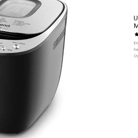
U
M
En
he
Üs