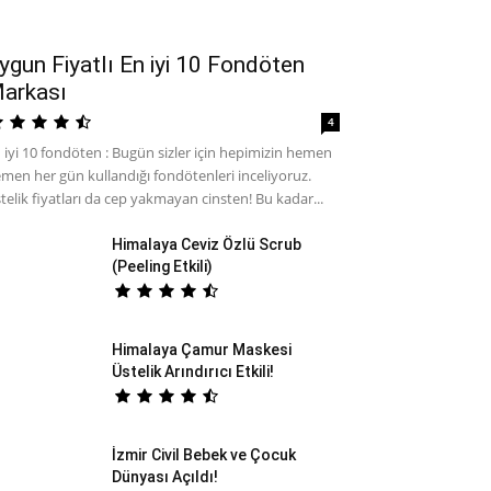
ygun Fiyatlı En iyi 10 Fondöten
arkası
4
 iyi 10 fondöten : Bugün sizler için hepimizin hemen
men her gün kullandığı fondötenleri inceliyoruz.
telik fiyatları da cep yakmayan cinsten! Bu kadar...
Himalaya Ceviz Özlü Scrub
(Peeling Etkili)
Himalaya Çamur Maskesi
Üstelik Arındırıcı Etkili!
İzmir Civil Bebek ve Çocuk
Dünyası Açıldı!