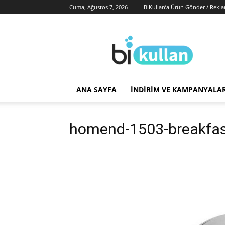
Cuma, Ağustos 7, 2026
BiKullan’a Ürün Gönder / Rekl
BiKullan
ANA SAYFA
İNDIRIM VE KAMPANYALA
homend-1503-breakfa