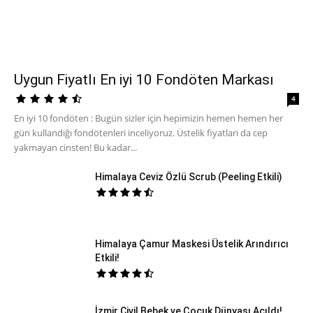
Uygun Fiyatlı En iyi 10 Fondöten Markası
4
En iyi 10 fondöten : Bugün sizler için hepimizin hemen hemen her
gün kullandığı fondötenleri inceliyoruz. Üstelik fiyatları da cep
yakmayan cinsten! Bu kadar...
Himalaya Ceviz Özlü Scrub (Peeling Etkili)
Himalaya Çamur Maskesi Üstelik Arındırıcı
Etkili!
İzmir Civil Bebek ve Çocuk Dünyası Açıldı!