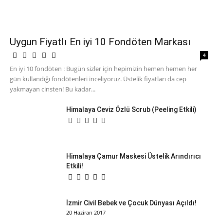
Uygun Fiyatlı En iyi 10 Fondöten Markası
4
En iyi 10 fondöten : Bugün sizler için hepimizin hemen hemen her
gün kullandığı fondötenleri inceliyoruz. Üstelik fiyatları da cep
yakmayan cinsten! Bu kadar...
Himalaya Ceviz Özlü Scrub (Peeling Etkili)
Himalaya Çamur Maskesi Üstelik Arındırıcı
Etkili!
İzmir Civil Bebek ve Çocuk Dünyası Açıldı!
20 Haziran 2017