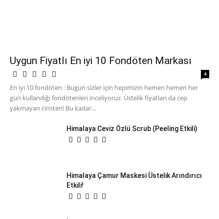
Uygun Fiyatlı En iyi 10 Fondöten Markası
4
En iyi 10 fondöten : Bugün sizler için hepimizin hemen hemen her
gün kullandığı fondötenleri inceliyoruz. Üstelik fiyatları da cep
yakmayan cinsten! Bu kadar...
Himalaya Ceviz Özlü Scrub (Peeling Etkili)
Himalaya Çamur Maskesi Üstelik Arındırıcı
Etkili!