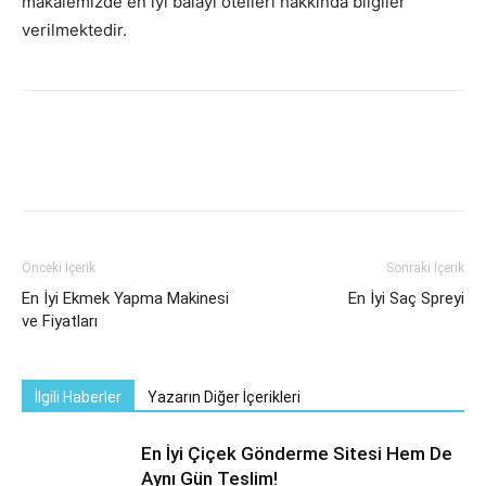
makalemizde en iyi balayı otelleri hakkında bilgiler
verilmektedir.
Önceki İçerik
Sonraki İçerik
En İyi Ekmek Yapma Makinesi
En İyi Saç Spreyi
ve Fiyatları
İlgili Haberler
Yazarın Diğer İçerikleri
En İyi Çiçek Gönderme Sitesi Hem De
Aynı Gün Teslim!