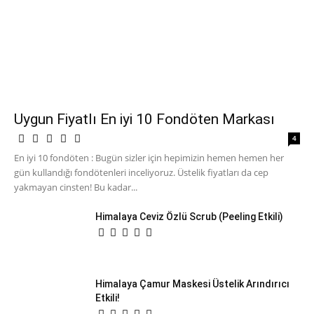
Uygun Fiyatlı En iyi 10 Fondöten Markası
4
En iyi 10 fondöten : Bugün sizler için hepimizin hemen hemen her
gün kullandığı fondötenleri inceliyoruz. Üstelik fiyatları da cep
yakmayan cinsten! Bu kadar...
Himalaya Ceviz Özlü Scrub (Peeling Etkili)
Himalaya Çamur Maskesi Üstelik Arındırıcı
Etkili!