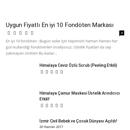
Uygun Fiyatlı En iyi 10 Fondöten Markası
4
En iyi 10 fondöten : Bugün sizler için hepimizin hemen hemen her
gün kullandığı fondötenleri inceliyoruz. Üstelik fiyatları da cep
yakmayan cinsten! Bu kadar...
Himalaya Ceviz Özlü Scrub (Peeling Etkili)
Himalaya Çamur Maskesi Üstelik Arındırıcı
Etkili!
İzmir Civil Bebek ve Çocuk Dünyası Açıldı!
20 Haziran 2017