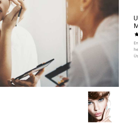
U
M
En
he
Üs