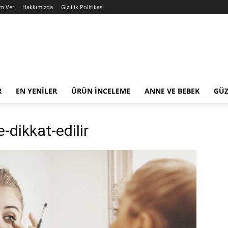
am Ver
Hakkımızda
Gizlilik Politikası
R
EN YENILER
ÜRÜN İNCELEME
ANNE VE BEBEK
GÜZ
dikkat-edilir