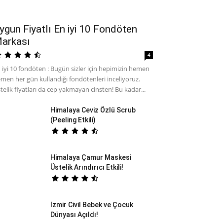
ygun Fiyatlı En iyi 10 Fondöten
arkası
4
 iyi 10 fondöten : Bugün sizler için hepimizin hemen
men her gün kullandığı fondötenleri inceliyoruz.
telik fiyatları da cep yakmayan cinsten! Bu kadar...
Himalaya Ceviz Özlü Scrub
(Peeling Etkili)
Himalaya Çamur Maskesi
Üstelik Arındırıcı Etkili!
İzmir Civil Bebek ve Çocuk
Dünyası Açıldı!