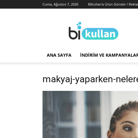
Cuma, Ağustos 7, 2026
BiKullan’a Ürün Gönder / Rekl
BiKullan
ANA SAYFA
İNDIRIM VE KAMPANYALA
makyaj-yaparken-nelere-