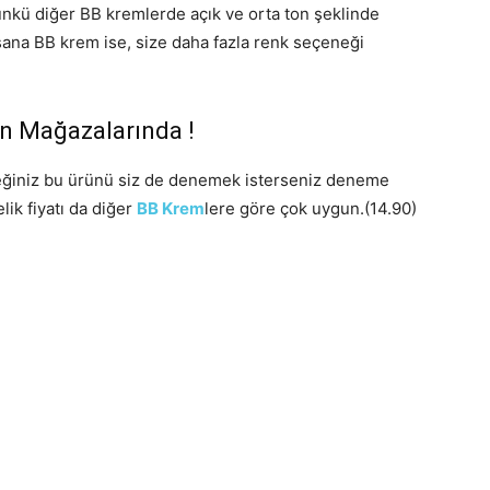
Çünkü diğer BB kremlerde açık ve orta ton şeklinde
Isana BB krem ise, size daha fazla renk seçeneği
n Mağazalarında !
eğiniz bu ürünü siz de denemek isterseniz deneme
lik fiyatı da diğer
BB Krem
lere göre çok uygun.(14.90)