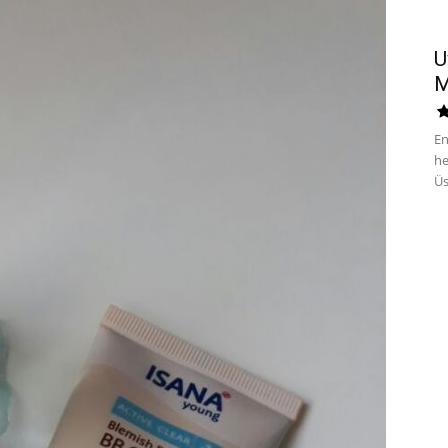
U
M
En
he
Üs