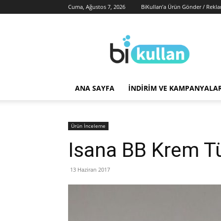
Cuma, Ağustos 7, 2026
BiKullan’a Ürün Gönder / Rekl
BiKullan
ANA SAYFA
İNDIRIM VE KAMPANYALA
Ürün İnceleme
Isana BB Krem 
13 Haziran 2017