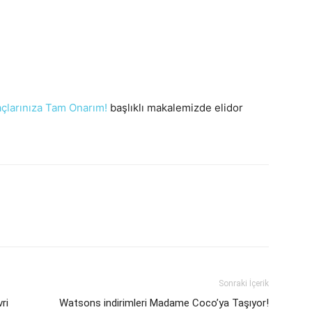
Saçlarınıza Tam Onarım!
başlıklı makalemizde elidor
Sonraki İçerik
ri
Watsons indirimleri Madame Coco’ya Taşıyor!