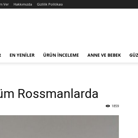
am Ver
Hakkımızda
Gizlilik Politikası
R
EN YENILER
ÜRÜN İNCELEME
ANNE VE BEBEK
GÜZ
Tüm Rossmanlarda
1859