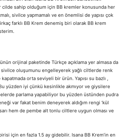
bir cilde sahip olduğum için BB kremler konusunda her
malı, sivilce yapmamalı ve en önemlisi de yapısı çok
irkaç farklı BB Krem denemiş biri olarak BB krem
sterim.
ünün orijinal paketinde Türkçe açıklama yer almasa da
) sivilce oluşumunu engelleyerek yağlı ciltlerde renk
e kapatmada orta seviyeli bir ürün. Yapısı su bazlı ,
 yüzden iyi çünkü kesinlikle akmıyor ve giysilere
lgelerde parlama yapabiliyor bu yüzden üstünden pudra
eneği var fakat benim deneyerek aldığım rengi ‘kül
 sarı hem de pembe alt tonlu ciltlere uygun olması ve
risi için en fazla 1.5 ay gidebilir. Isana BB Krem’in en