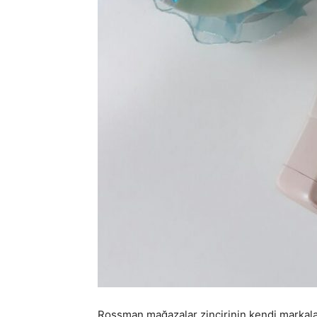
Rossman mağazalar zincirinin kendi markal