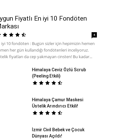
ygun Fiyatlı En iyi 10 Fondöten
arkası
4
 iyi 10 fondöten : Bugün sizler için hepimizin hemen
men her gün kullandığı fondötenleri inceliyoruz.
telik fiyatları da cep yakmayan cinsten! Bu kadar...
Himalaya Ceviz Özlü Scrub
(Peeling Etkili)
Himalaya Çamur Maskesi
Üstelik Arındırıcı Etkili!
İzmir Civil Bebek ve Çocuk
Dünyası Açıldı!