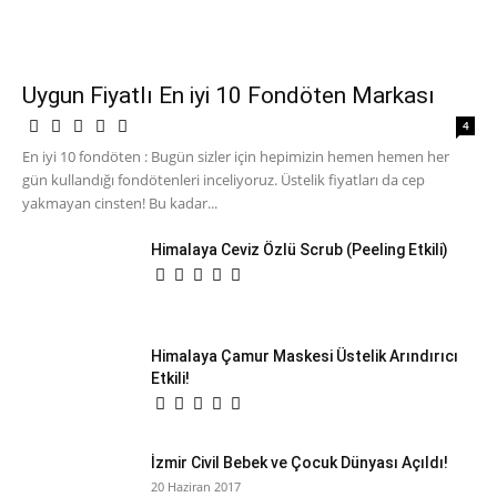
Uygun Fiyatlı En iyi 10 Fondöten Markası
4
En iyi 10 fondöten : Bugün sizler için hepimizin hemen hemen her
gün kullandığı fondötenleri inceliyoruz. Üstelik fiyatları da cep
yakmayan cinsten! Bu kadar...
Himalaya Ceviz Özlü Scrub (Peeling Etkili)
Himalaya Çamur Maskesi Üstelik Arındırıcı
Etkili!
İzmir Civil Bebek ve Çocuk Dünyası Açıldı!
20 Haziran 2017