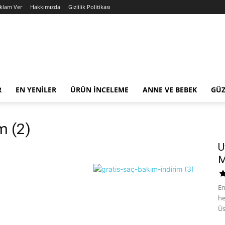
eklam Ver
Hakkımızda
Gizlilik Politikası
R
EN YENILER
ÜRÜN İNCELEME
ANNE VE BEBEK
GÜZ
m (2)
U
M
En
he
Üs