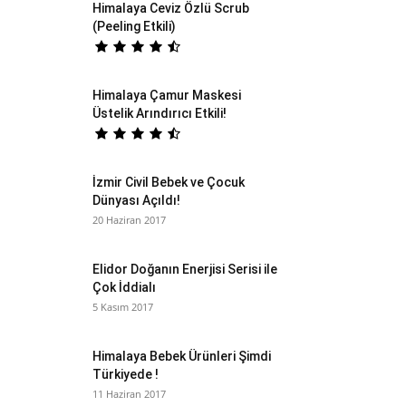
Himalaya Ceviz Özlü Scrub
(Peeling Etkili)
Himalaya Çamur Maskesi
Üstelik Arındırıcı Etkili!
İzmir Civil Bebek ve Çocuk
Dünyası Açıldı!
20 Haziran 2017
Elidor Doğanın Enerjisi Serisi ile
Çok İddialı
5 Kasım 2017
Himalaya Bebek Ürünleri Şimdi
Türkiyede !
11 Haziran 2017