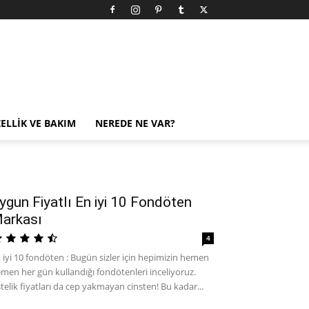
ELLIK VE BAKIM
NEREDE NE VAR?
ygun Fiyatlı En iyi 10 Fondöten
arkası
4
 iyi 10 fondöten : Bugün sizler için hepimizin hemen
men her gün kullandığı fondötenleri inceliyoruz.
telik fiyatları da cep yakmayan cinsten! Bu kadar...