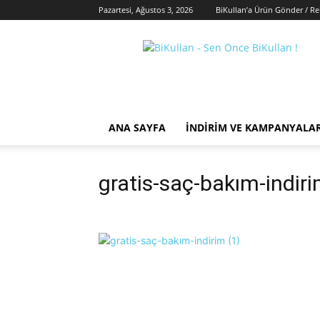
Pazartesi, Ağustos 3, 2026
BiKullan’a Ürün Gönder / R
BiKullan
ANA SAYFA
İNDIRIM VE KAMPANYALA
gratis-saç-bakım-indiri