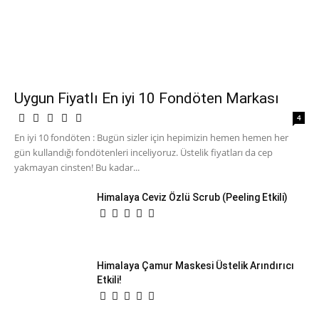
Uygun Fiyatlı En iyi 10 Fondöten Markası
4
En iyi 10 fondöten : Bugün sizler için hepimizin hemen hemen her
gün kullandığı fondötenleri inceliyoruz. Üstelik fiyatları da cep
yakmayan cinsten! Bu kadar...
Himalaya Ceviz Özlü Scrub (Peeling Etkili)
Himalaya Çamur Maskesi Üstelik Arındırıcı
Etkili!