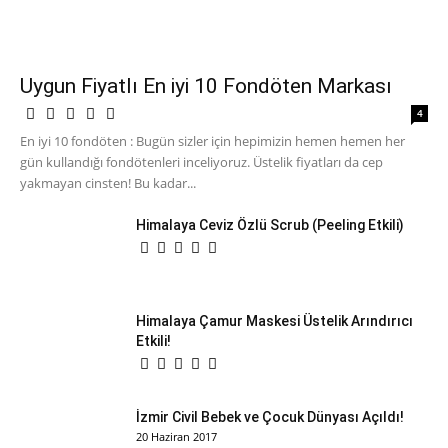
Uygun Fiyatlı En iyi 10 Fondöten Markası
4
En iyi 10 fondöten : Bugün sizler için hepimizin hemen hemen her
gün kullandığı fondötenleri inceliyoruz. Üstelik fiyatları da cep
yakmayan cinsten! Bu kadar...
Himalaya Ceviz Özlü Scrub (Peeling Etkili)
Himalaya Çamur Maskesi Üstelik Arındırıcı
Etkili!
İzmir Civil Bebek ve Çocuk Dünyası Açıldı!
20 Haziran 2017