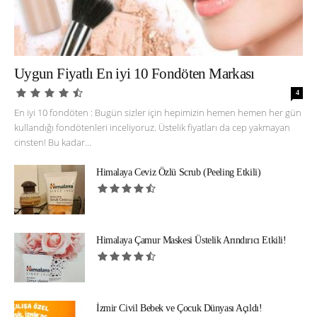
Uygun Fiyatlı En iyi 10 Fondöten Markası
4
En iyi 10 fondöten : Bugün sizler için hepimizin hemen hemen her gün
kullandığı fondötenleri inceliyoruz. Üstelik fiyatları da cep yakmayan
cinsten! Bu kadar...
Himalaya Ceviz Özlü Scrub (Peeling Etkili)
Himalaya Çamur Maskesi Üstelik Arındırıcı Etkili!
İzmir Civil Bebek ve Çocuk Dünyası Açıldı!