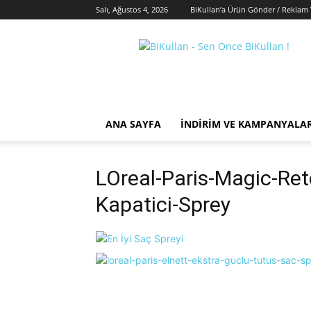
Salı, Ağustos 4, 2026
BiKullan’a Ürün Gönder / Reklam 
BiKullan
ANA SAYFA
İNDIRIM VE KAMPANYALA
LOreal-Paris-Magic-Ret
Kapatici-Sprey