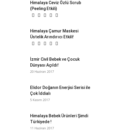
Himalaya Ceviz Özlü Scrub
(Peeling Etkili)
Himalaya Çamur Maskesi
Üstelik Arındırıcı Etkili!
İzmir Civil Bebek ve Çocuk
Dünyası Açıldı!
20 Haziran 2017
Elidor Doğanın Enerjisi Serisi ile
Çok İddialı
5 Kasım 2017
Himalaya Bebek Ürünleri Şimdi
Türkiyede !
11 Haziran 2017