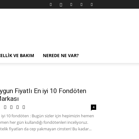
ELLIK VE BAKIM
NEREDE NE VAR?
ygun Fiyatlı En iyi 10 Fondöten
arkası
4
 iyi 10 fondöten : Bugün sizler için hepimizin hemen
men her gün kullandığı fondötenleri inceliyoruz.
telik fiyatları da cep yakmayan cinsten! Bu kadar...