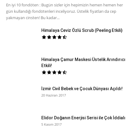
En iyi 10 fondöten : Bugün sizler için hepimizin hemen hemen her
gün kullandığı fondötenleri inceliyoruz. Üstelik fiyatları da cep
yakmayan cinsten! Bu kadar...
Himalaya Ceviz Özlü Scrub (Peeling Etkili)
Himalaya Çamur Maskesi Üstelik Arındırıcı
Etkili!
İzmir Civil Bebek ve Çocuk Dünyası Açıldı!
20 Haziran 2017
Elidor Doğanın Enerjisi Serisi ile Çok İddialı
5 Kasım 2017