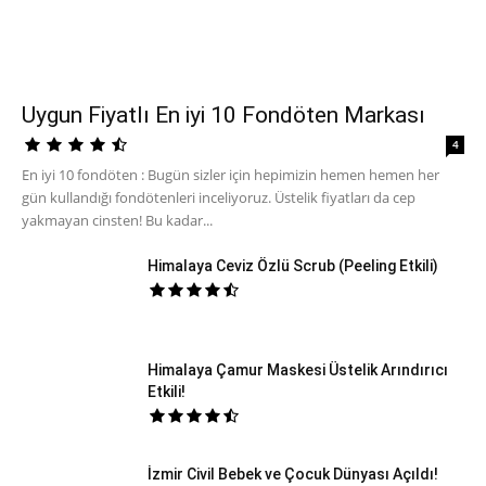
Uygun Fiyatlı En iyi 10 Fondöten Markası
4
En iyi 10 fondöten : Bugün sizler için hepimizin hemen hemen her
gün kullandığı fondötenleri inceliyoruz. Üstelik fiyatları da cep
yakmayan cinsten! Bu kadar...
Himalaya Ceviz Özlü Scrub (Peeling Etkili)
Himalaya Çamur Maskesi Üstelik Arındırıcı
Etkili!
İzmir Civil Bebek ve Çocuk Dünyası Açıldı!