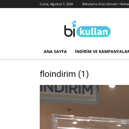
Cuma, Ağustos 7, 2026
BiKullan’a Ürün Gönder / Rekl
BiKullan
ANA SAYFA
İNDIRIM VE KAMPANYALA
floindirim (1)