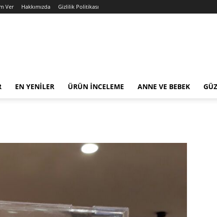
am Ver
Hakkımızda
Gizlilik Politikası
R
EN YENILER
ÜRÜN İNCELEME
ANNE VE BEBEK
GÜZ