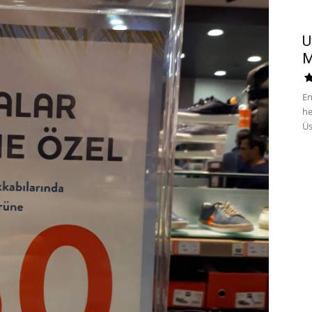
U
M
En
he
Üs