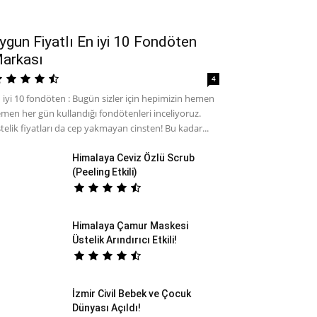
ygun Fiyatlı En iyi 10 Fondöten
arkası
4
 iyi 10 fondöten : Bugün sizler için hepimizin hemen
men her gün kullandığı fondötenleri inceliyoruz.
telik fiyatları da cep yakmayan cinsten! Bu kadar...
Himalaya Ceviz Özlü Scrub
(Peeling Etkili)
Himalaya Çamur Maskesi
Üstelik Arındırıcı Etkili!
İzmir Civil Bebek ve Çocuk
Dünyası Açıldı!