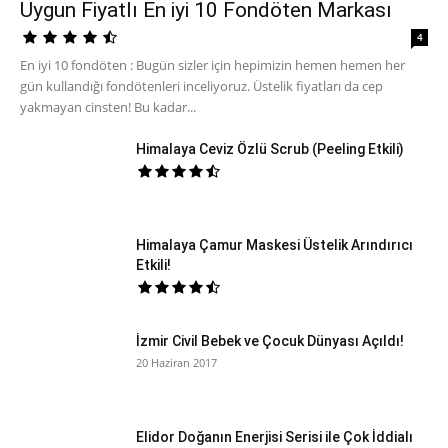
Uygun Fiyatlı En iyi 10 Fondöten Markası
4
En iyi 10 fondöten : Bugün sizler için hepimizin hemen hemen her
gün kullandığı fondötenleri inceliyoruz. Üstelik fiyatları da cep
yakmayan cinsten! Bu kadar...
Himalaya Ceviz Özlü Scrub (Peeling Etkili)
Himalaya Çamur Maskesi Üstelik Arındırıcı
Etkili!
İzmir Civil Bebek ve Çocuk Dünyası Açıldı!
20 Haziran 2017
Elidor Doğanın Enerjisi Serisi ile Çok İddialı