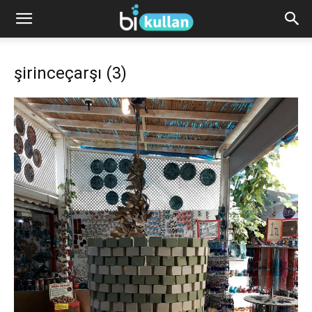
şirinceçarşı (3)